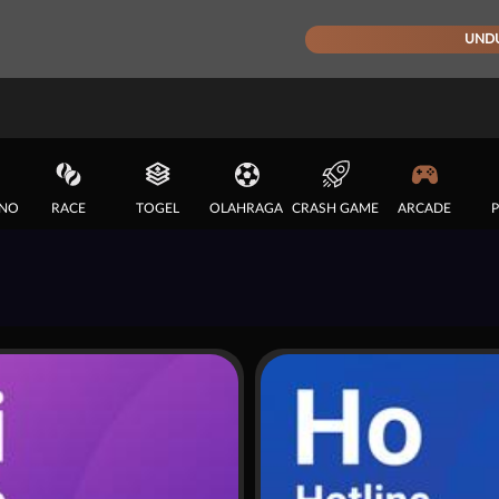
UND
INO
RACE
TOGEL
OLAHRAGA
CRASH GAME
ARCADE