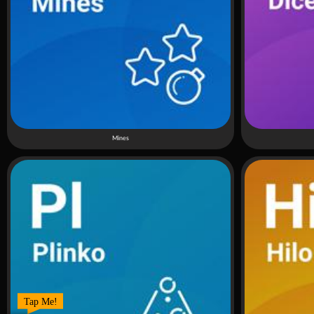
Mines
Tap Me!