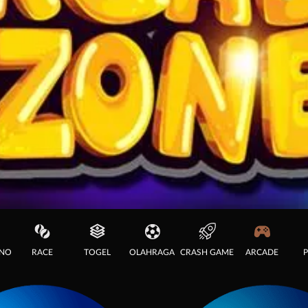
INO
RACE
TOGEL
OLAHRAGA
CRASH GAME
ARCADE