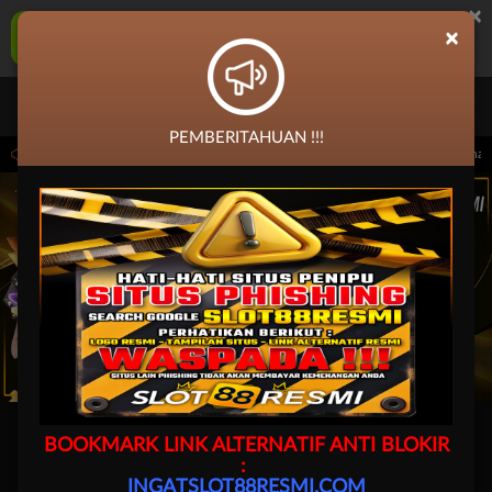
×
SLOT88RESMI Aplikasi Mobile
×
UNDUH
Jangan tampilkan lagi hari ini
PEMBERITAHUAN !!!
4.59.59 sampai 30-Sep-2026 14.59.59. Selama waktu ini, PP Virtual Sports permain
BOOKMARK LINK ALTERNATIF ANTI BLOKIR
JACKPOT
PLAY
:
INGATSLOT88RESMI.COM