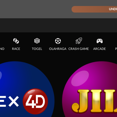
UND
INO
RACE
TOGEL
OLAHRAGA
CRASH GAME
ARCADE