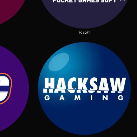
PG SOFT