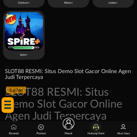
Chicken+
Mines+
Limbo+
RTP
94%
Spire+
SLOT88 RESMI: Situs Demo Slot Gacor Online Agen
Judi Terpercaya
SLOT88 RESMI: Situs
Tap Me!
Demo Slot Gacor Online
Agen Judi Terpercaya
Selamat datang di
Slot88
resmi merupakan salah satu situs demo slot gacor
fitur paling lengkap sehingga menjamin setiap pemain yang telah mengunjungi
Beranda
Promosi
Masuk
Hubungi Kami
Akun Saya