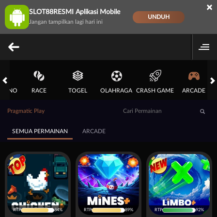
×
SLOT88RESMI Aplikasi Mobile
UNDUH
Jangan tampilkan lagi hari ini
CASINO
RACE
TOGEL
OLAHRAGA
CRASH GAME
ARCADE
Pragmatic Play
SEMUA PERMAINAN
ARCADE
RTP
84%
RTP
89%
RTP
92%