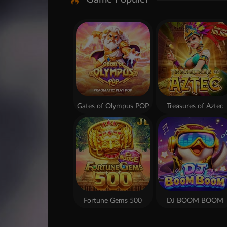
Gates of Olympus POP
Treasures of Aztec
Fortune Gems 500
DJ BOOM BOOM