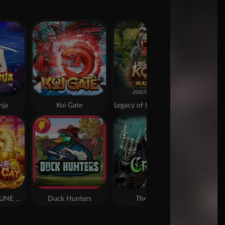
nja
Koi Gate
Legacy of Kong Maxways
Queen
MUSCLE FORTUNE CAT
Duck Hunters
The Crypt
Color 