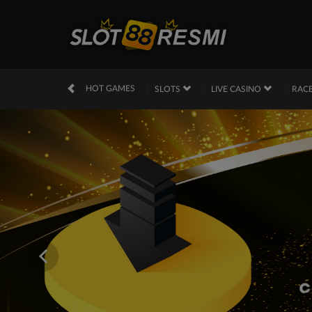
HOT GAMES
SLOTS
LIVE CASINO
RAC