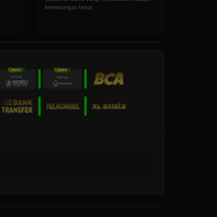
kemenangan besar