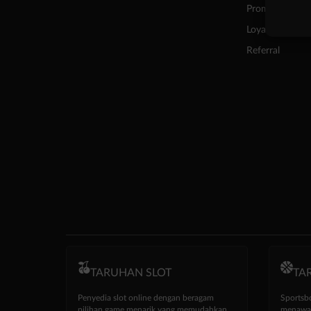
Promosi
Loyalty
Referral
TARUHAN SLOT
TA
Penyedia slot online dengan beragam
Sportsb
pilihan game menarik yang memudahkan
menawar