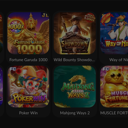
Fortune Garuda 1000
Wild Bounty Showdown
Way of Ni
Poker Win
Mahjong Ways 2