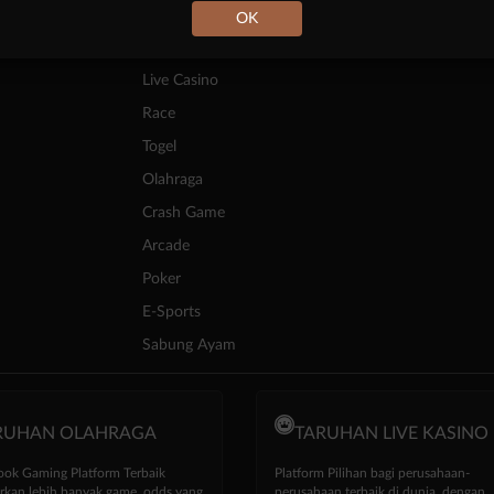
Hot Games
+62813
OK
Slots
Live Casino
Race
Togel
Olahraga
Crash Game
Arcade
Poker
E-Sports
Sabung Ayam
RUHAN OLAHRAGA
TARUHAN LIVE KASINO
ook Gaming Platform Terbaik
Platform Pilihan bagi perusahaan-
kan lebih banyak game, odds yang
perusahaan terbaik di dunia, dengan