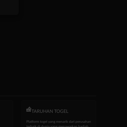
89798898
TARUHAN TOGEL
Platform togel yang menarik dari perusahan
terbaik di dunia yang menawarkan hadiah