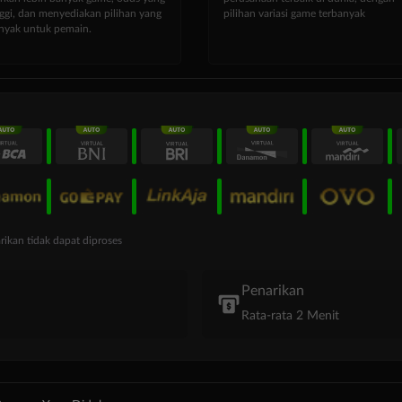
nggi, dan menyediakan pilihan yang
pilihan variasi game terbanyak
anyak untuk pemain.
ikan tidak dapat diproses
Penarikan
Rata-rata 2 Menit