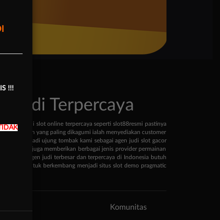
I
 !!!
 Judi Terpercaya
i agen judi slot online terpercaya seperti slot88resmi pastinya
TIDAK
lah satu contoh yang paling dikagumi ialah menyediakan customer
smi dan menjadi ujung tombak kami sebagai agen judi slot gacor
tinggi, kami juga memberikan berbagai jenis provider permainan
b menjadi agen judi terbesar dan terpercaya di Indonesia butuh
ukung kami untuk berkembang menjadi situs slot demo pragmatic
Komunitas