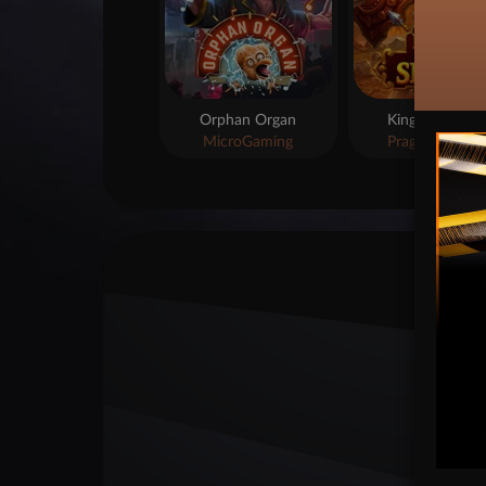
Orphan Organ
King Of Spear
MicroGaming
Pragmatic Pla