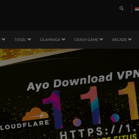
E
TOGEL
OLAHRAGA
CRASH GAME
ARCADE