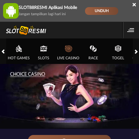
×
SLOT88RESMI Aplikasi Mobile
UNDUH
Jangan tampilkan lagi hari ini
HOT GAMES
SLOTS
LIVE CASINO
RACE
TOGEL
OL