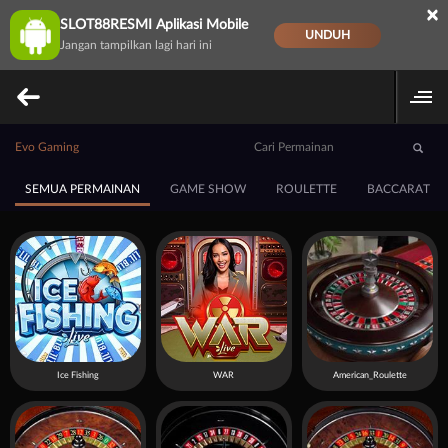
×
SLOT88RESMI Aplikasi Mobile
UNDUH
Jangan tampilkan lagi hari ini
Evo Gaming
SEMUA PERMAINAN
GAME SHOW
ROULETTE
BACCARAT
Ice Fishing
WAR
American_Roulette