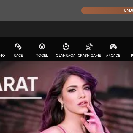
UND
INO
RACE
TOGEL
OLAHRAGA
CRASH GAME
ARCADE