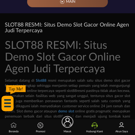
MAIN
SLOT88 RESMI: Situs Demo Slot Gacor Online Agen
Judi Terpercaya
SLOT88 RESMI: Situs
Demo Slot Gacor Online
Agen Judi Terpercaya
Selamat datang di
Slot88
resmi merupakan salah satu situs demo slot gacor
fitur paling lengkap sehingga menjamin setiap pemain yang telah mengunjungi
Tap Me!
agen judi slot online terpercaya seperti slot88resmi pastinya tidak akan kecewa,
dikarenakan selain fasilitas web yang sangat unggul, tentunya situs gacor slot
demo juga memberikan penawaran fantastis seperti salah satu contoh yang
paling dikagumi ialah menyediakan customer service online 24 jam ramah dan
sopan. Slot demo gacor ataupun
demo slot
online gratis pragmatic merupakan
penemuan terbaik dari situs slot88 resmi dan menjadi ujung tombak kami
sebagai agen judi slot gacor untuk membuat para pemain merasakan
kenyamanan yang tak bisa didapatkan di situs gacor terpercaya lainnya dan
selaku agen slot online kualitas tertinggi, kami juga memberikan berbagai jenis
Beranda
Promosi
Masuk
Hubungi Kami
Akun Saya