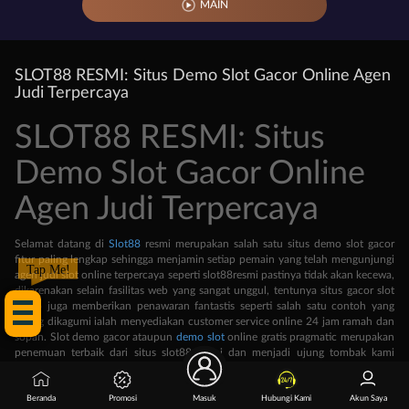
MAIN
SLOT88 RESMI: Situs Demo Slot Gacor Online Agen
Judi Terpercaya
SLOT88 RESMI: Situs
Demo Slot Gacor Online
Agen Judi Terpercaya
Selamat datang di
Slot88
resmi merupakan salah satu situs demo slot gacor
fitur paling lengkap sehingga menjamin setiap pemain yang telah mengunjungi
Tap Me!
agen judi slot online terpercaya seperti slot88resmi pastinya tidak akan kecewa,
dikarenakan selain fasilitas web yang sangat unggul, tentunya situs gacor slot
demo juga memberikan penawaran fantastis seperti salah satu contoh yang
paling dikagumi ialah menyediakan customer service online 24 jam ramah dan
sopan. Slot demo gacor ataupun
demo slot
online gratis pragmatic merupakan
penemuan terbaik dari situs slot88 resmi dan menjadi ujung tombak kami
sebagai agen judi slot gacor untuk membuat para pemain merasakan
kenyamanan yang tak bisa didapatkan di situs gacor terpercaya lainnya dan
selaku agen slot online kualitas tertinggi, kami juga memberikan berbagai jenis
Beranda
Promosi
Masuk
Hubungi Kami
Akun Saya