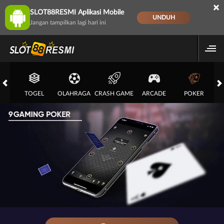
×
SLOT88RESMI Aplikasi Mobile
UNDUH
Jangan tampilkan lagi hari ini
E
TOGEL
OLAHRAGA
CRASH GAME
ARCADE
POKER
E