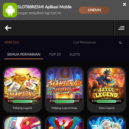
×
SLOT88RESMI Aplikasi Mobile
UNDUH
Jangan tampilkan lagi hari ini
AMB Slot
SEMUA PERMAINAN
TOP 20
SLOTS
RTP
97%
RTP
98%
RTP
Mahjong Legend
Mahjong Legend Xmas
Aztec Legend