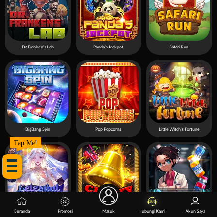
Dr.Franken’s Lab
Panda’s Jackpot
Safari Run
BigBang Spin
Pop Popcorns
Little Witch's Fortune
Tap Me!
Beranda
Promosi
Masuk
Hubungi Kami
Akun Saya
Celestial Goddess
Cherry Bell
Elizabeth Lab