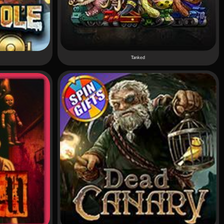
Tanked