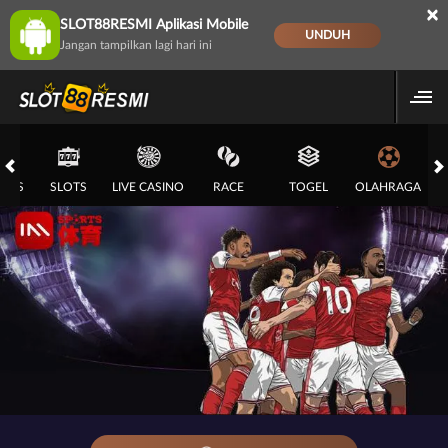
×
SLOT88RESMI Aplikasi Mobile
UNDUH
Jangan tampilkan lagi hari ini
MES
SLOTS
LIVE CASINO
RACE
TOGEL
OLAHRAGA
CR