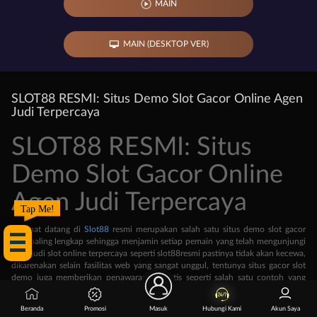
MAIN
MAIN (DESKTOP VER)
SLOT88 RESMI: Situs Demo Slot Gacor Online Agen
Judi Terpercaya
SLOT88 RESMI: Situs
Demo Slot Gacor Online
Agen Judi Terpercaya
Tap Me!
Selamat datang di
Slot88
resmi merupakan salah satu situs demo slot gacor
fitur paling lengkap sehingga menjamin setiap pemain yang telah mengunjungi
agen judi slot online terpercaya seperti slot88resmi pastinya tidak akan kecewa,
dikarenakan selain fasilitas web yang sangat unggul, tentunya situs gacor slot
demo juga memberikan penawaran fantastis seperti salah satu contoh yang
paling dikagumi ialah menyediakan customer service online 24 jam ramah dan
sopan. Slot demo gacor ataupun
demo slot
online gratis pragmatic merupakan
Beranda
Promosi
Masuk
Hubungi Kami
Akun Saya
penemuan terbaik dari situs slot88 resmi dan menjadi ujung tombak kami