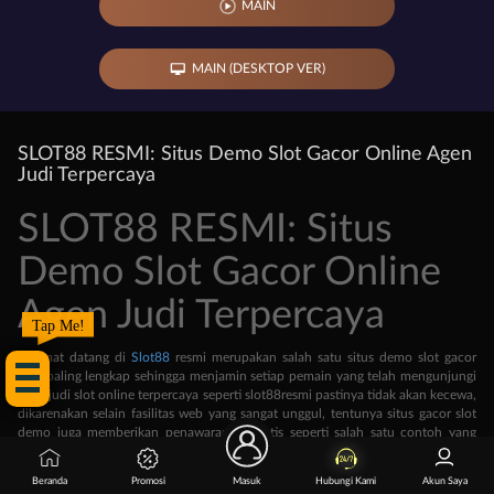
MAIN
MAIN (DESKTOP VER)
SLOT88 RESMI: Situs Demo Slot Gacor Online Agen
Judi Terpercaya
SLOT88 RESMI: Situs
Demo Slot Gacor Online
Agen Judi Terpercaya
Tap Me!
Selamat datang di
Slot88
resmi merupakan salah satu situs demo slot gacor
fitur paling lengkap sehingga menjamin setiap pemain yang telah mengunjungi
agen judi slot online terpercaya seperti slot88resmi pastinya tidak akan kecewa,
dikarenakan selain fasilitas web yang sangat unggul, tentunya situs gacor slot
demo juga memberikan penawaran fantastis seperti salah satu contoh yang
paling dikagumi ialah menyediakan customer service online 24 jam ramah dan
sopan. Slot demo gacor ataupun
demo slot
online gratis pragmatic merupakan
Beranda
Promosi
Masuk
Hubungi Kami
Akun Saya
penemuan terbaik dari situs slot88 resmi dan menjadi ujung tombak kami