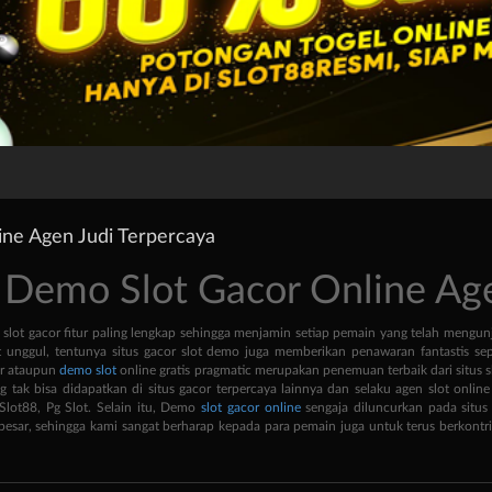
ne Agen Judi Terpercaya
Demo Slot Gacor Online Age
lot gacor fitur paling lengkap sehingga menjamin setiap pemain yang telah mengunjun
at unggul, tentunya situs gacor slot demo juga memberikan penawaran fantastis se
or ataupun
demo slot
online gratis pragmatic merupakan penemuan terbaik dari situs s
 bisa didapatkan di situs gacor terpercaya lainnya dan selaku agen slot online ku
Slot88, Pg Slot. Selain itu, Demo
slot gacor online
sengaja diluncurkan pada situs 
besar, sehingga kami sangat berharap kepada para pemain juga untuk terus berkontr