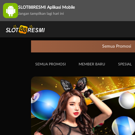
SLOT88RESMI Aplikasi Mobile
Jangan tampilkan lagi hari ini
Semua Promosi
SEMUA PROMOSI
MEMBER BARU
SPESIAL