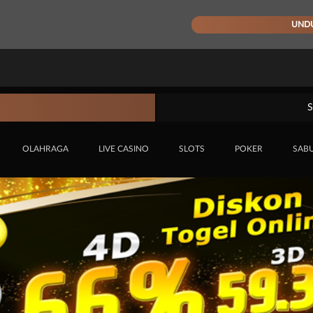
UND
S
OLAHRAGA
LIVE CASINO
SLOTS
POKER
SAB