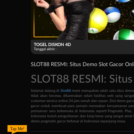
TOGEL DISKON 4D
Tanggal akhir:
-
SLOT88 RESMI: Situs Demo Slot Gacor Onli
SLOT88 RESMI: Situs 
Selamat datang di
Slot88
resmi merupakan salah satu situs demo s
tidak akan kecewa, dikarenakan selain fasilitas web yang sang
customer service online 24 jam ramah dan sopan. Slot demo gac
gacor untuk membuat para pemain merasakan kenyamanan yang tak
permainan seru terkemuka di Indonesia seperti Pragmatic Play, 
Indonesia butuh pengorbanan dan kerja keras yang sangat amat 
demo pragmatic gacor terbesar di Indonesia sepanjang masa.
Tap Me!