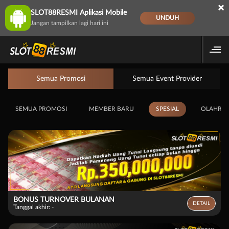
×
SLOT88RESMI Aplikasi Mobile
UNDUH
Jangan tampilkan lagi hari ini
Semua Promosi
Semua Event Provider
SEMUA PROMOSI
MEMBER BARU
SPESIAL
OLAHRA
BONUS TURNOVER BULANAN
DETAIL
Tanggal akhir:
-