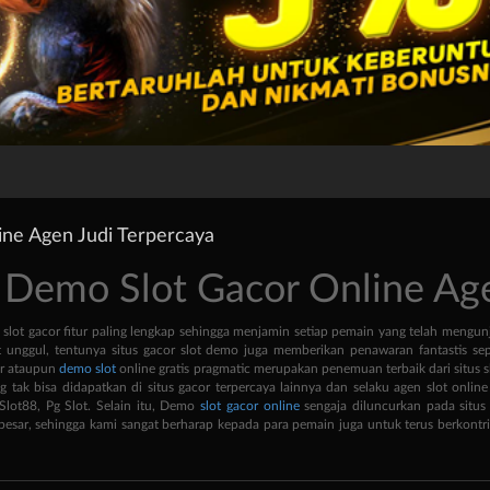
ne Agen Judi Terpercaya
Demo Slot Gacor Online Age
lot gacor fitur paling lengkap sehingga menjamin setiap pemain yang telah mengunjun
at unggul, tentunya situs gacor slot demo juga memberikan penawaran fantastis se
or ataupun
demo slot
online gratis pragmatic merupakan penemuan terbaik dari situs s
 bisa didapatkan di situs gacor terpercaya lainnya dan selaku agen slot online ku
Slot88, Pg Slot. Selain itu, Demo
slot gacor online
sengaja diluncurkan pada situs 
besar, sehingga kami sangat berharap kepada para pemain juga untuk terus berkontr