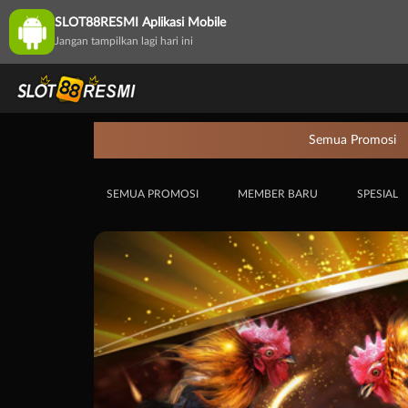
SLOT88RESMI Aplikasi Mobile
Jangan tampilkan lagi hari ini
Semua Promosi
SEMUA PROMOSI
MEMBER BARU
SPESIAL