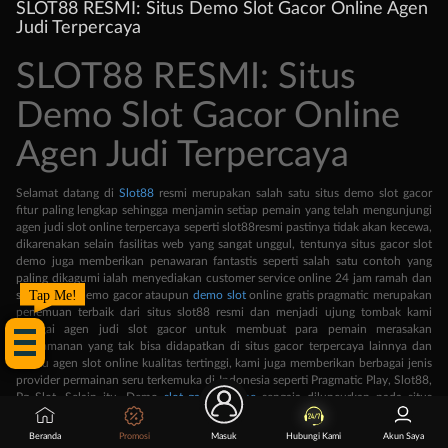
SLOT88 RESMI: Situs Demo Slot Gacor Online Agen
Judi Terpercaya
SLOT88 RESMI: Situs
Demo Slot Gacor Online
Agen Judi Terpercaya
Selamat datang di
Slot88
resmi merupakan salah satu situs demo slot gacor
fitur paling lengkap sehingga menjamin setiap pemain yang telah mengunjungi
agen judi slot online terpercaya seperti slot88resmi pastinya tidak akan kecewa,
dikarenakan selain fasilitas web yang sangat unggul, tentunya situs gacor slot
demo juga memberikan penawaran fantastis seperti salah satu contoh yang
paling dikagumi ialah menyediakan customer service online 24 jam ramah dan
Tap Me!
sopan. Slot demo gacor ataupun
demo slot
online gratis pragmatic merupakan
penemuan terbaik dari situs slot88 resmi dan menjadi ujung tombak kami
sebagai agen judi slot gacor untuk membuat para pemain merasakan
kenyamanan yang tak bisa didapatkan di situs gacor terpercaya lainnya dan
selaku agen slot online kualitas tertinggi, kami juga memberikan berbagai jenis
provider permainan seru terkemuka di Indonesia seperti Pragmatic Play, Slot88,
Pg Slot. Selain itu, Demo
slot gacor online
sengaja diluncurkan pada situs
slot88resmi sebab menjadi agen judi terbesar dan terpercaya di Indonesia
butuh pengorbanan dan kerja keras yang sangat amat besar, sehingga kami
Beranda
Promosi
Masuk
Hubungi Kami
Akun Saya
sangat berharap kepada para pemain juga untuk terus berkontribusi serta