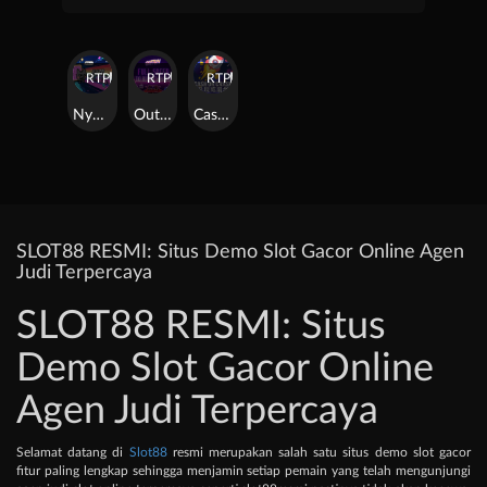
RTP
85%
RTP
94%
RTP
95%
Nyan Cat
Out Run
Cash Or Crash
SLOT88 RESMI: Situs Demo Slot Gacor Online Agen
Judi Terpercaya
SLOT88 RESMI: Situs
Demo Slot Gacor Online
Agen Judi Terpercaya
Selamat datang di
Slot88
resmi merupakan salah satu situs demo slot gacor
fitur paling lengkap sehingga menjamin setiap pemain yang telah mengunjungi