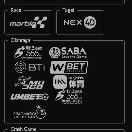
Race
Togel
Olahraga
Crash Game