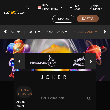
BHS
Live
Versi
Chat
Mobile
INDONESIA
DAFTAR
MASUK
RACE
TOGEL
OLAHRAGA
CRASH GAME
AR
JOKER
SEMUA
PERMAINAN
CRASH
GAME