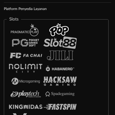
Platform Penyedia Layanan
Slots