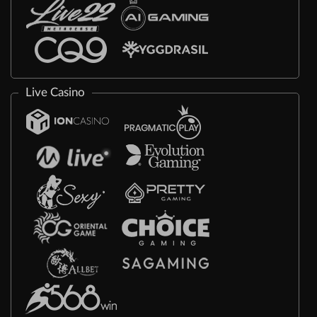
Live Casino