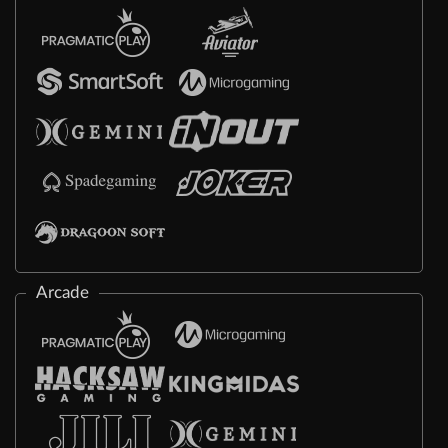
Arcade