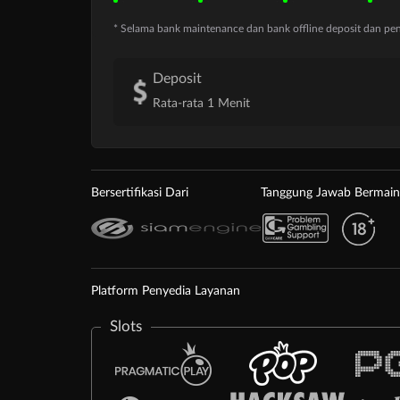
* Selama bank maintenance dan bank offline deposit dan pen
Deposit
Rata-rata 1 Menit
Bersertifikasi Dari
Tanggung Jawab Bermain
Platform Penyedia Layanan
Slots