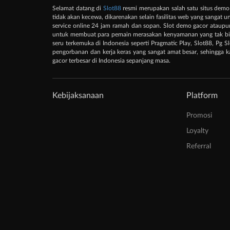
Selamat datang di
Slot88
resmi merupakan salah satu situs demo s
tidak akan kecewa, dikarenakan selain fasilitas web yang sangat 
service online 24 jam ramah dan sopan. Slot demo gacor ataup
untuk membuat para pemain merasakan kenyamanan yang tak bisa di
seru terkemuka di Indonesia seperti Pragmatic Play, Slot88, Pg S
pengorbanan dan kerja keras yang sangat amat besar, sehingga 
gacor terbesar di Indonesia sepanjang masa.
Kebijaksanaan
Platform
Promosi
Loyalty
Referral