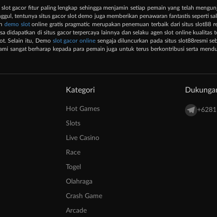
lot gacor fitur paling lengkap sehingga menjamin setiap pemain yang telah mengunjun
unggul, tentunya situs gacor slot demo juga memberikan penawaran fantastis seperti 
un
demo slot
online gratis pragmatic merupakan penemuan terbaik dari situs slot88 r
dapatkan di situs gacor terpercaya lainnya dan selaku agen slot online kualitas t
lot. Selain itu, Demo
slot gacor online
sengaja diluncurkan pada situs slot88resmi se
kami sangat berharap kepada para pemain juga untuk terus berkontribusi serta men
Kategori
Dukunga
Hot Games
+6281
Slots
Live Casino
Race
Togel
Olahraga
Crash Game
Arcade