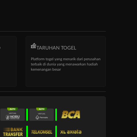
O
TARUHAN TOGEL
Platform togel yang menarik dari perusahan
terbaik di dunia yang menawarkan hadiah
kemenangan besar