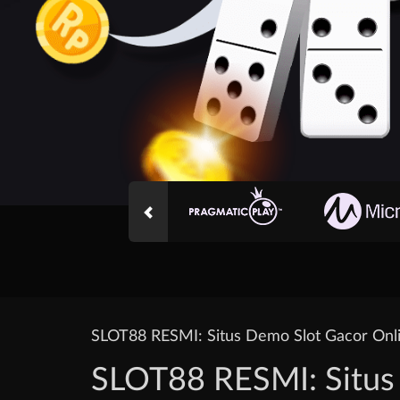
SLOT88 RESMI: Situs Demo Slot Gacor Onli
SLOT88 RESMI: Situs 