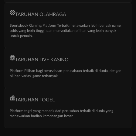
TARUHAN OLAHRAGA
Sportsbook Gaming Platform Terbaik menawarkan lebih banyak game,
odds yang lebih tinggi, dan menyediakan pilihan yang lebih banyak
untuk pemain.
TARUHAN LIVE KASINO
Platform Pilihan bagi perusahaan-perusahaan terbaik di dunia, dengan
pilihan variasi game terbanyak
TARUHAN TOGEL
Platform togel yang menarik dari perusahan terbaik di dunia yang
menawarkan hadiah kemenangan besar