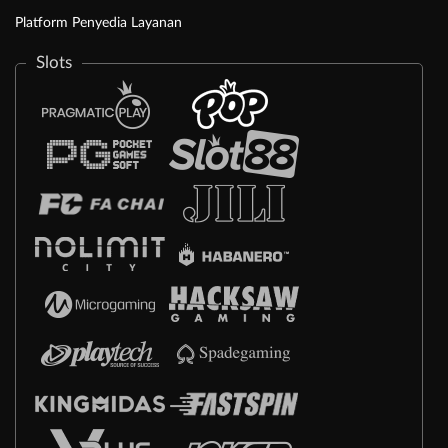
Platform Penyedia Layanan
Slots