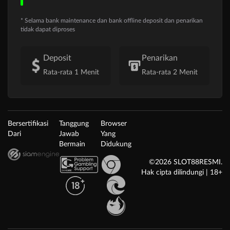
* Selama bank maintenance dan bank offline deposit dan penarikan
tidak dapat diproses
Deposit
Penarikan
Rata-rata 1 Menit
Rata-rata 2 Menit
Bersertifikasi
Tanggung
Browser
Dari
Jawab
Yang
Bermain
Didukung
©2026 SLOT88RESMI.
Hak cipta dilindungi | 18+