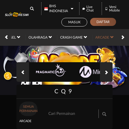
BHS
Live
Versi
Chat
Mobile
INDONESIA
DAFTAR
MASUK
TOGEL
OLAHRAGA
CRASH GAME
ARCADE
PO
CQ9
SEMUA
PERMAINAN
ARCADE