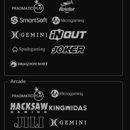
Arcade