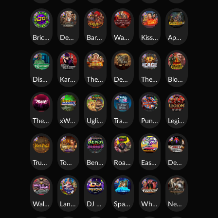
Brick Snake 2000
Deadwood xNudge
Barbarian Fury
Warrior Graveyard xNudge
Kiss My Chainsaw
Apocalypse Super xNudge
Disturbed
Karen Maneater
The Border
Dead Men Walking
The Cage
Blood Diamond
The Rave
xWays Hoarder xSplit
Ugliest Catch
Tractor Beam
Punk Rocker
Legion X
True kult
Tomb of Nefertiti
Benji Killed in Vegas
Roadkill
East Coast Vs West Coast
Devil's Crossroad
Walk of Shame
Land of the Free
DJ Psycho
Space Donkey
Whacked
Nexus Tombstone RIP