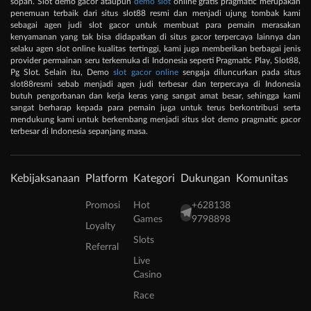
sopan. Slot demo gacor ataupun
demo slot
online gratis pragmatic merupakan
penemuan terbaik dari situs slot88 resmi dan menjadi ujung tombak kami
sebagai agen judi slot gacor untuk membuat para pemain merasakan
kenyamanan yang tak bisa didapatkan di situs gacor terpercaya lainnya dan
selaku agen slot online kualitas tertinggi, kami juga memberikan berbagai jenis
provider permainan seru terkemuka di Indonesia seperti Pragmatic Play, Slot88,
Pg Slot. Selain itu, Demo
slot gacor online
sengaja diluncurkan pada situs
slot88resmi sebab menjadi agen judi terbesar dan terpercaya di Indonesia
butuh pengorbanan dan kerja keras yang sangat amat besar, sehingga kami
sangat berharap kepada para pemain juga untuk terus berkontribusi serta
mendukung kami untuk berkembang menjadi situs slot demo pragmatic gacor
terbesar di Indonesia sepanjang masa.
Kebijaksanaan
Platform
Kategori
Dukungan
Komunitas
Promosi
Hot
+628138
Games
9798898
Loyalty
Slots
Referral
Live
Casino
Race