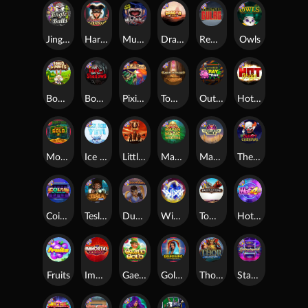
Jingle Balls
Harlequin Carnival
Munchies
Dragon Tribe
Remember Gulag
Owls
Bonus Bunnies
Book Of Shadows
Pixies vs Pirates
Tomb of Akhenaten
Outsourced: Payday
Hot Nudge
Monkey's Gold xPays
Ice Ice Yeti
Little Bighorn
Mayan Magic Wildfire
Manhattan Goes Wild
The Creepy Carnival
Coins of Fortune
Tesla Jolt
Dungeon Quest
WiXX
Tombstone
Hot 4 Cash
Fruits
Immortal Fruits
Gaelic Gold
Golden Genie And The Walking Wilds
Thor: Hammer Time
Starstruck