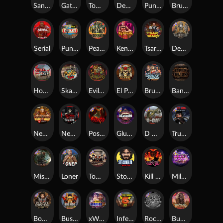
San Quentin xWays
Gator Hunters
Tombstone Slaughter
Dead, Dead, or Deader
Punk Rocker 2
Brute Force
Serial
Punk Toilet
Pearl Harbor
Kenneth Must Die
Tsar Wars
Deadwood R.I.P
Home of the Brave
Skate or Die
Evil Goblins xBomb
El Pasa Gunfight xNudge
Brute Force: Alien Onslaught
Bangkok Hilton
Nexus Fire In The Hole xBomb
Nexus Blood & Shadow
Possessed
Gluttony
D Day
True Grit Redemption
Misery Mining
Loner
Tombstone No Mercy
Stockholm Syndrome
Kill Em All
Milky Ways
Bounty Hunters xNudge®
Bushido Way xNudge
xWays Hoarder 2
Infectious 5 xWays
Rock Bottom
Buffalo Hunter