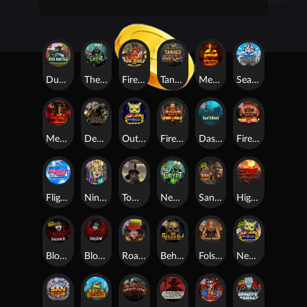
Duck Hunters
The Crypt
Fire in the Hole 3
Tanked
Mental
Seamen
Mental 2
Dead Canary
Outsourced
Fire In The Hole xBomb
Das xBoot
Fire in the Hole 2
Flight Mode
Nine To Five
Tombstone RIP
Nexus The Crypt
San Quentin 2: Death Row
Highway to Hell
Blood & Shadow 2
Blood & Shadow
Road Rage
Beheaded
Folsom Prison
Nexus Outsourced