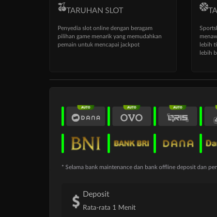
TARUHAN SLOT
T
Penyedia slot online dengan beragam
Sports
pilihan game menarik yang memudahkan
menawa
pemain untuk mencapai jackpot
lebih 
lebih 
* Selama bank maintenance dan bank offline deposit dan pen
Deposit
Rata-rata 1 Menit