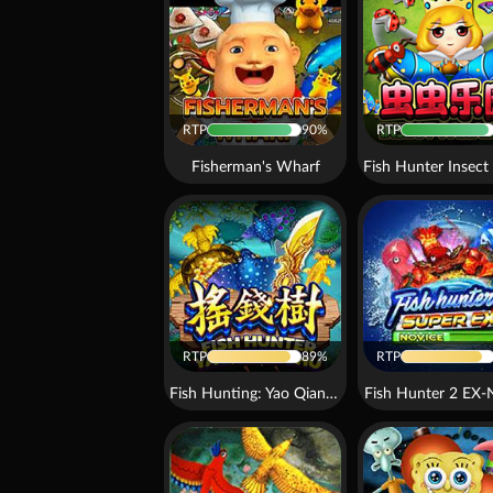
RTP
90%
RTP
Fisherman's Wharf
RTP
89%
RTP
Fish Hunting: Yao Qian Shu
Fish Hunter 2 EX-