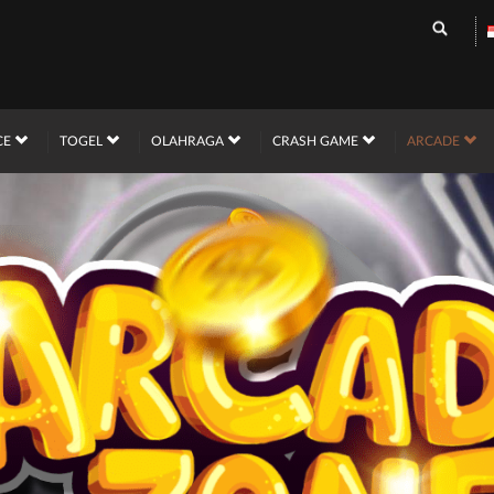
CE
TOGEL
OLAHRAGA
CRASH GAME
ARCADE