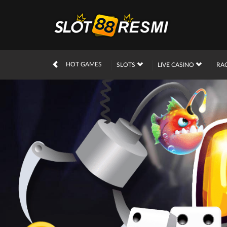
HOT GAMES
SLOTS
LIVE CASINO
RA