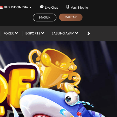
BHS INDONESIA
Live Chat
Versi Mobile
DAFTAR
MASUK
PROMOSI
POKER
E-SPORTS
SABUNG AYAM