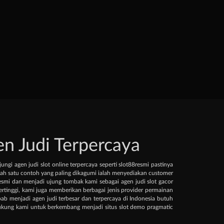
n Judi Terpercaya
gi agen judi slot online terpercaya seperti slot88resmi pastinya
salah satu contoh yang paling dikagumi ialah menyediakan customer
esmi dan menjadi ujung tombak kami sebagai agen judi slot gacor
ertinggi, kami juga memberikan berbagai jenis provider permainan
bab menjadi agen judi terbesar dan terpercaya di Indonesia butuh
dukung kami untuk berkembang menjadi situs slot demo pragmatic