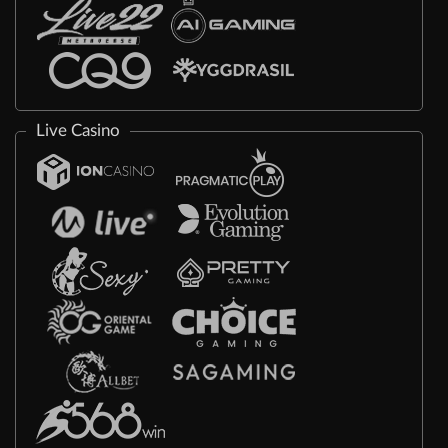
Live Casino