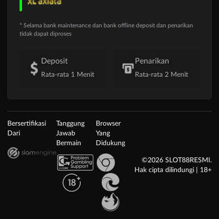
* Selama bank maintenance dan bank offline deposit dan penarikan
tidak dapat diproses
Deposit
Penarikan
Rata-rata 1 Menit
Rata-rata 2 Menit
Bersertifikasi
Tanggung
Browser
Dari
Jawab
Yang
Bermain
Didukung
©2026 SLOT88RESMI.
Hak cipta dilindungi | 18+