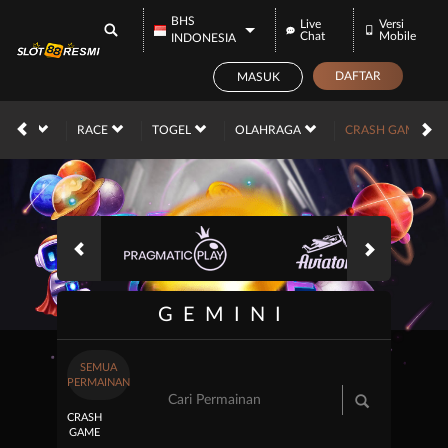
BHS
Live
Versi
Chat
Mobile
INDONESIA
DAFTAR
MASUK
CASINO
RACE
TOGEL
OLAHRAGA
CRASH GAME
GEMINI
SEMUA
PERMAINAN
CRASH
GAME