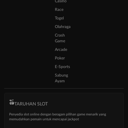
Casino
Race
Togel
Olahraga
Crash
Game
Arcade
Poker
E-Sports
Sabung
Ayam
TARUHAN SLOT
Penyedia slot online dengan beragam pilihan game menarik yang
memudahkan pemain untuk mencapai jackpot