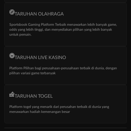
TARUHAN OLAHRAGA
Sportsbook Gaming Platform Terbaik menawarkan lebih banyak game,
odds yang lebih tinggi, dan menyediakan pilihan yang lebih banyak
untuk pemain.
TARUHAN LIVE KASINO
Platform Pilihan bagi perusahaan-perusahaan terbaik di dunia, dengan
pilihan variasi game terbanyak
TARUHAN TOGEL
Platform togel yang menarik dari perusahan terbaik di dunia yang
menawarkan hadiah kemenangan besar