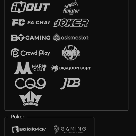
Poker