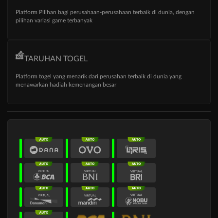
Platform Pilihan bagi perusahaan-perusahaan terbaik di dunia, dengan
pilihan variasi game terbanyak
TARUHAN TOGEL
Platform togel yang menarik dari perusahan terbaik di dunia yang
menawarkan hadiah kemenangan besar