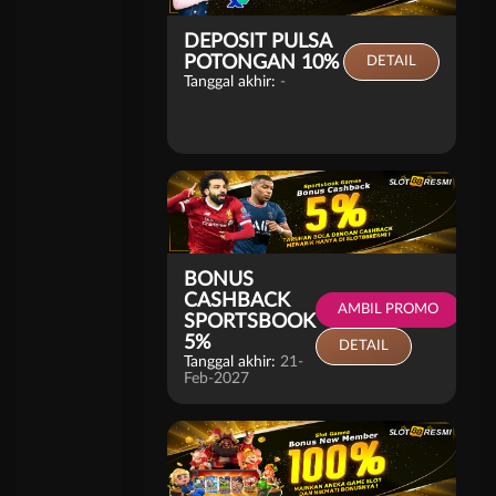
DEPOSIT PULSA
POTONGAN 10%
DETAIL
Tanggal akhir:
-
BONUS
CASHBACK
AMBIL PROMO
SPORTSBOOK
5%
DETAIL
Tanggal akhir:
21-
Feb-2027