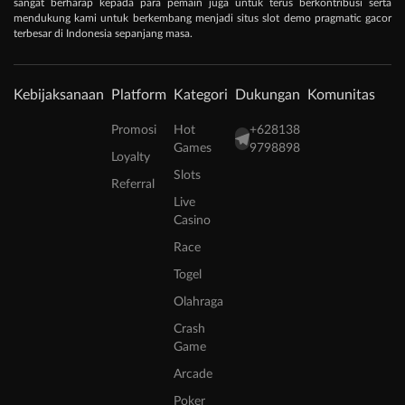
sangat berharap kepada para pemain juga untuk terus berkontribusi serta
mendukung kami untuk berkembang menjadi situs slot demo pragmatic gacor
terbesar di Indonesia sepanjang masa.
Kebijaksanaan
Platform
Kategori
Dukungan
Komunitas
Promosi
Hot
+628138
Games
9798898
Loyalty
Slots
Referral
Live
Casino
Race
Togel
Olahraga
Crash
Game
Arcade
Poker