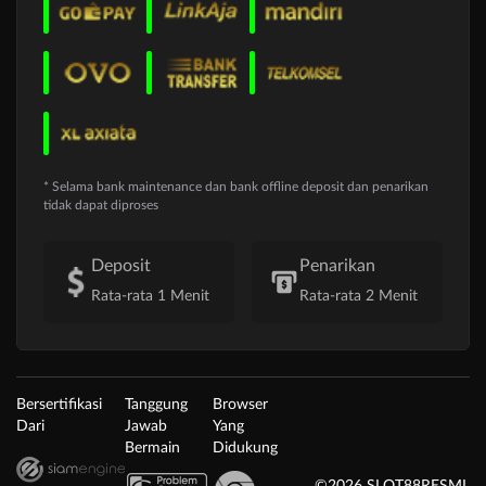
* Selama bank maintenance dan bank offline deposit dan penarikan
tidak dapat diproses
Deposit
Penarikan
Rata-rata 1 Menit
Rata-rata 2 Menit
Bersertifikasi
Tanggung
Browser
Dari
Jawab
Yang
Bermain
Didukung