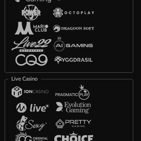
Live Casino