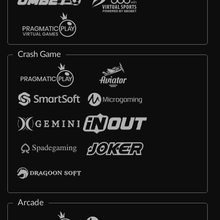
Crash Game
Arcade