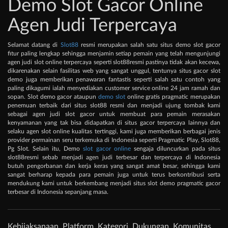
Demo Slot Gacor Online
Agen Judi Terpercaya
Selamat datang di
Slot88
resmi merupakan salah satu situs demo slot gacor
fitur paling lengkap sehingga menjamin setiap pemain yang telah mengunjungi
agen judi slot online terpercaya seperti slot88resmi pastinya tidak akan kecewa,
dikarenakan selain fasilitas web yang sangat unggul, tentunya situs gacor slot
demo juga memberikan penawaran fantastis seperti salah satu contoh yang
paling dikagumi ialah menyediakan customer service online 24 jam ramah dan
sopan. Slot demo gacor ataupun
demo slot
online gratis pragmatic merupakan
penemuan terbaik dari situs slot88 resmi dan menjadi ujung tombak kami
sebagai agen judi slot gacor untuk membuat para pemain merasakan
kenyamanan yang tak bisa didapatkan di situs gacor terpercaya lainnya dan
selaku agen slot online kualitas tertinggi, kami juga memberikan berbagai jenis
provider permainan seru terkemuka di Indonesia seperti Pragmatic Play, Slot88,
Pg Slot. Selain itu, Demo
slot gacor online
sengaja diluncurkan pada situs
slot88resmi sebab menjadi agen judi terbesar dan terpercaya di Indonesia
butuh pengorbanan dan kerja keras yang sangat amat besar, sehingga kami
sangat berharap kepada para pemain juga untuk terus berkontribusi serta
mendukung kami untuk berkembang menjadi situs slot demo pragmatic gacor
terbesar di Indonesia sepanjang masa.
Kebijaksanaan
Platform
Kategori
Dukungan
Komunitas