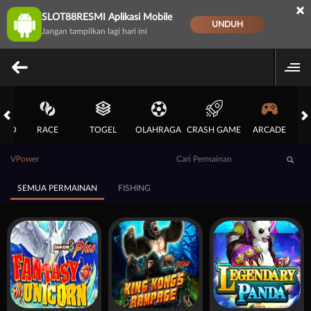
×
SLOT88RESMI Aplikasi Mobile
UNDUH
Jangan tampilkan lagi hari ini
SINO
RACE
TOGEL
OLAHRAGA
CRASH GAME
ARCADE
VPower
SEMUA PERMAINAN
FISHING