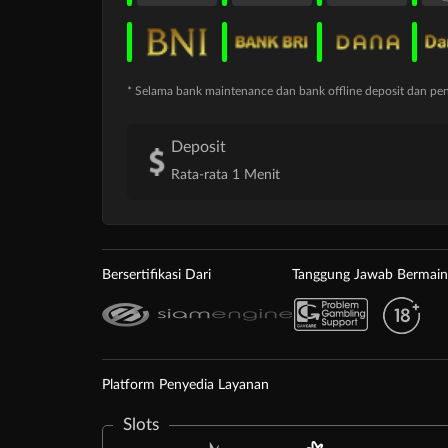
* Selama bank maintenance dan bank offline deposit dan pen
Deposit
Rata-rata 1 Menit
Bersertifikasi Dari
Tanggung Jawab Bermain
Platform Penyedia Layanan
Slots