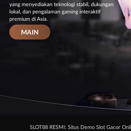
yang menyediakan teknologi stabil, dukungan
lokal, dan pengalaman gaming interaktif
premium di Asia.
MAIN
SLOT88 RESMI: Situs Demo Slot Gacor Onli