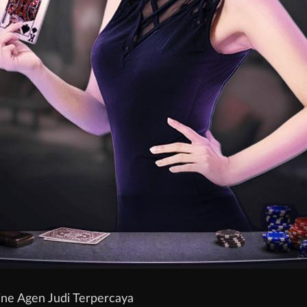
ne Agen Judi Terpercaya