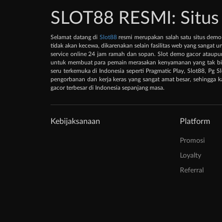
SLOT88 RESMI: Situs 
Selamat datang di
Slot88
resmi merupakan salah satu situs demo s
tidak akan kecewa, dikarenakan selain fasilitas web yang sangat 
service online 24 jam ramah dan sopan. Slot demo gacor ataup
untuk membuat para pemain merasakan kenyamanan yang tak bisa di
seru terkemuka di Indonesia seperti Pragmatic Play, Slot88, Pg S
pengorbanan dan kerja keras yang sangat amat besar, sehingga 
gacor terbesar di Indonesia sepanjang masa.
Kebijaksanaan
Platform
Promosi
Loyalty
Referral