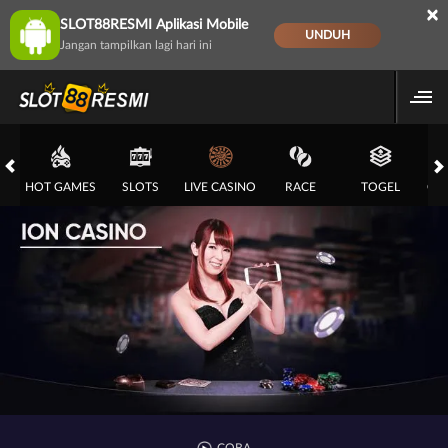
×
SLOT88RESMI Aplikasi Mobile
UNDUH
Jangan tampilkan lagi hari ini
HOT GAMES
SLOTS
LIVE CASINO
RACE
TOGEL
OL