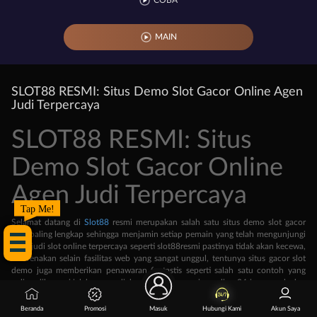
COBA
MAIN
SLOT88 RESMI: Situs Demo Slot Gacor Online Agen
Judi Terpercaya
SLOT88 RESMI: Situs
Demo Slot Gacor Online
Agen Judi Terpercaya
Tap Me!
Selamat datang di
Slot88
resmi merupakan salah satu situs demo slot gacor
fitur paling lengkap sehingga menjamin setiap pemain yang telah mengunjungi
agen judi slot online terpercaya seperti slot88resmi pastinya tidak akan kecewa,
dikarenakan selain fasilitas web yang sangat unggul, tentunya situs gacor slot
demo juga memberikan penawaran fantastis seperti salah satu contoh yang
paling dikagumi ialah menyediakan customer service online 24 jam ramah dan
sopan. Slot demo gacor ataupun
demo slot
online gratis pragmatic merupakan
penemuan terbaik dari situs slot88 resmi dan menjadi ujung tombak kami
Beranda
Promosi
Masuk
Hubungi Kami
Akun Saya