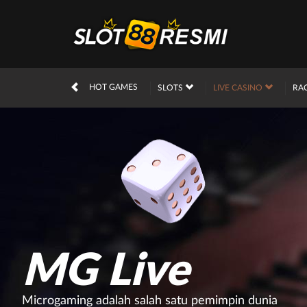
HOT GAMES
SLOTS
LIVE CASINO
RA
MG Live
Microgaming adalah salah satu pemimpin dunia