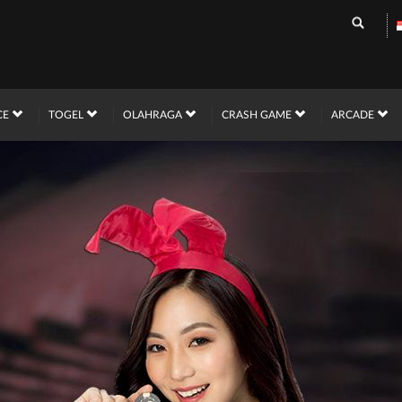
CE
TOGEL
OLAHRAGA
CRASH GAME
ARCADE