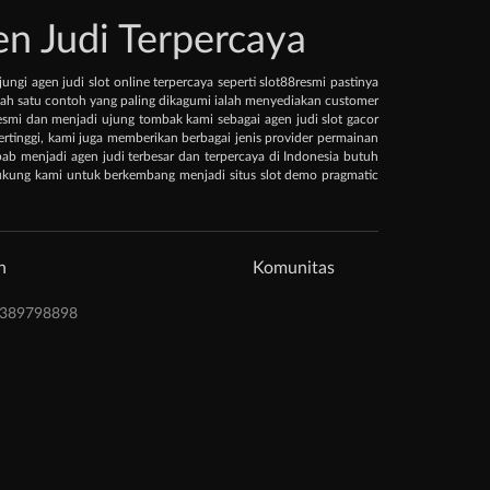
n Judi Terpercaya
gi agen judi slot online terpercaya seperti slot88resmi pastinya
salah satu contoh yang paling dikagumi ialah menyediakan customer
esmi dan menjadi ujung tombak kami sebagai agen judi slot gacor
ertinggi, kami juga memberikan berbagai jenis provider permainan
bab menjadi agen judi terbesar dan terpercaya di Indonesia butuh
dukung kami untuk berkembang menjadi situs slot demo pragmatic
n
Komunitas
389798898