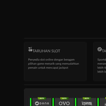
TARUHAN SLOT
T
Penyedia slot online dengan beragam
Sports
pilihan game menarik yang memudahkan
menawa
pemain untuk mencapai jackpot
lebih 
lebih 