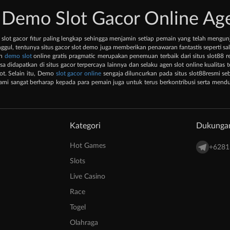
Demo Slot Gacor Online Age
lot gacor fitur paling lengkap sehingga menjamin setiap pemain yang telah mengunjun
unggul, tentunya situs gacor slot demo juga memberikan penawaran fantastis seperti 
un
demo slot
online gratis pragmatic merupakan penemuan terbaik dari situs slot88 r
dapatkan di situs gacor terpercaya lainnya dan selaku agen slot online kualitas t
lot. Selain itu, Demo
slot gacor online
sengaja diluncurkan pada situs slot88resmi se
kami sangat berharap kepada para pemain juga untuk terus berkontribusi serta men
Kategori
Dukunga
Hot Games
+6281
Slots
Live Casino
Race
Togel
Olahraga