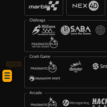
Olahraga
Crash Game
Tap Me!
Arcade