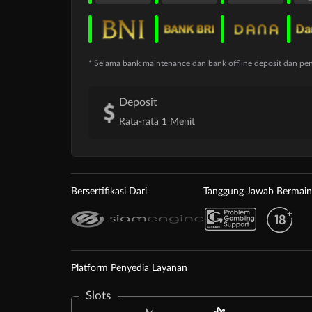
* Selama bank maintenance dan bank offline deposit dan pen
Deposit
Rata-rata 1 Menit
Bersertifikasi Dari
Tanggung Jawab Bermain
Platform Penyedia Layanan
Slots