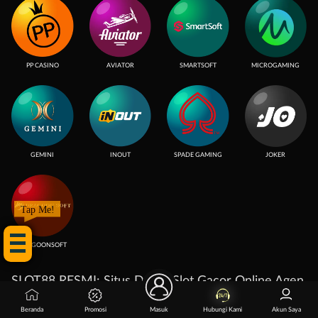
PP CASINO
AVIATOR
SMARTSOFT
MICROGAMING
GEMINI
INOUT
SPADE GAMING
JOKER
Tap Me!
DRAGOONSOFT
SLOT88 RESMI: Situs Demo Slot Gacor Online Agen
Judi Terpercaya
Beranda
Promosi
Masuk
Hubungi Kami
Akun Saya