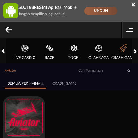
×
SLOT88RESMI Aplikasi Mobile
UNDUH
Jangan tampilkan lagi hari ini
OTS
LIVE CASINO
RACE
TOGEL
OLAHRAGA
CRASH GAME
Aviator
SEMUA PERMAINAN
CRASH GAME