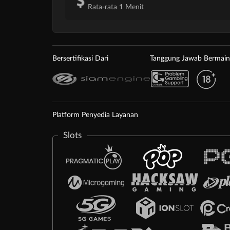
Rata-rata 1 Menit
Bersertifikasi Dari
Tanggung Jawab Bermain
Platform Penyedia Layanan
Slots