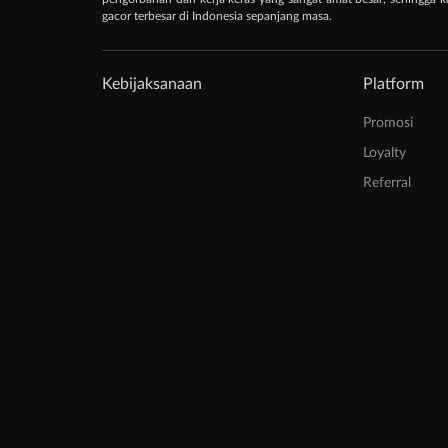
gacor terbesar di Indonesia sepanjang masa.
Kebijaksanaan
Platform
Promosi
Loyalty
Referral