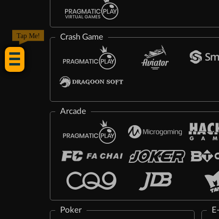
Tap Me!
Crash Game
Arcade
Poker
E