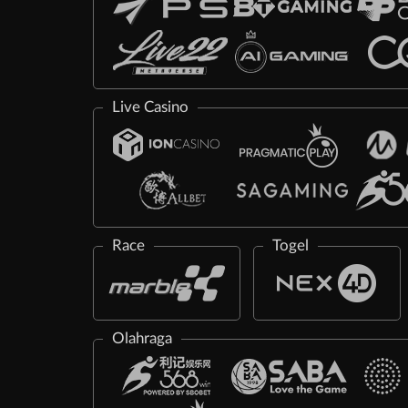
Live Casino
Race
Togel
Olahraga