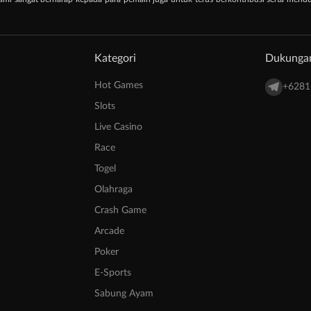
Kategori
Dukunga
Hot Games
+6281
Slots
Live Casino
Race
Togel
Olahraga
Crash Game
Arcade
Poker
E-Sports
Sabung Ayam