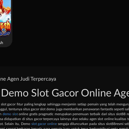
sh
ne Agen Judi Terpercaya
Demo Slot Gacor Online Age
lot gacor fitur paling lengkap sehingga menjamin setiap pemain yang telah mengunjun
unggul, tentunya situs gacor slot demo juga memberikan penawaran fantastis seperti 
un
demo slot
online gratis pragmatic merupakan penemuan terbaik dari situs slot88 r
dapatkan di situs gacor terpercaya lainnya dan selaku agen slot online kualitas t
lot. Selain itu, Demo
slot gacor online
sengaja diluncurkan pada situs slot88resmi se
kami sangat berharap kepada para pemain juga untuk terus berkontribusi serta men