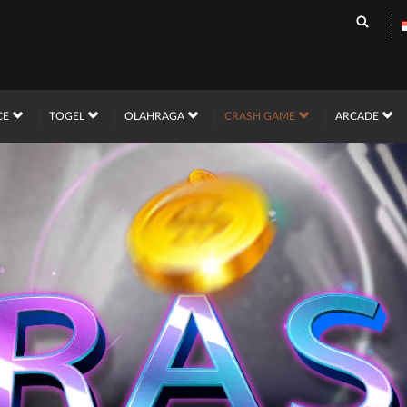
CE
TOGEL
OLAHRAGA
CRASH GAME
ARCADE