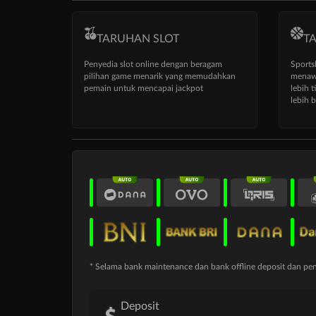
TARUHAN SLOT
T
Penyedia slot online dengan beragam
Sports
pilihan game menarik yang memudahkan
menawa
pemain untuk mencapai jackpot
lebih 
lebih 
* Selama bank maintenance dan bank offline deposit dan pen
Deposit