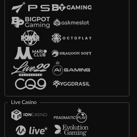
Live Casino