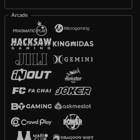
Arcade