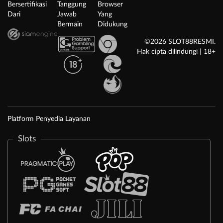
Bersertifikasi
Tanggung
Browser
Dari
Jawab
Yang
Bermain
Didukung
©2026 SLOT88RESMI.
Hak cipta dilindungi | 18+
Platform Penyedia Layanan
Slots