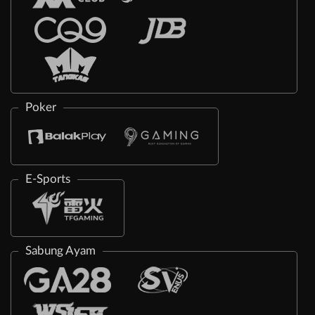
Poker
E-Sports
Sabung Ayam