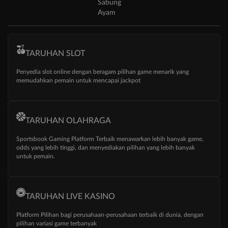
Sabung
Ayam
TARUHAN SLOT
Penyedia slot online dengan beragam pilihan game menarik yang
memudahkan pemain untuk mencapai jackpot
TARUHAN OLAHRAGA
Sportsbook Gaming Platform Terbaik menawarkan lebih banyak game,
odds yang lebih tinggi, dan menyediakan pilihan yang lebih banyak
untuk pemain.
TARUHAN LIVE KASINO
Platform Pilihan bagi perusahaan-perusahaan terbaik di dunia, dengan
pilihan variasi game terbanyak