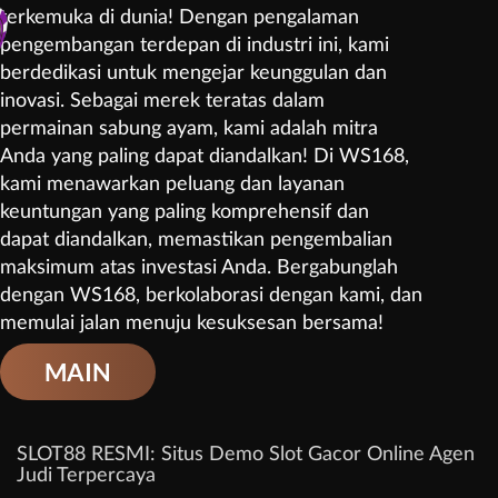
terkemuka di dunia! Dengan pengalaman
pengembangan terdepan di industri ini, kami
berdedikasi untuk mengejar keunggulan dan
inovasi. Sebagai merek teratas dalam
permainan sabung ayam, kami adalah mitra
Anda yang paling dapat diandalkan! Di WS168,
kami menawarkan peluang dan layanan
keuntungan yang paling komprehensif dan
dapat diandalkan, memastikan pengembalian
maksimum atas investasi Anda. Bergabunglah
dengan WS168, berkolaborasi dengan kami, dan
memulai jalan menuju kesuksesan bersama!
MAIN
SLOT88 RESMI: Situs Demo Slot Gacor Online Agen
Judi Terpercaya