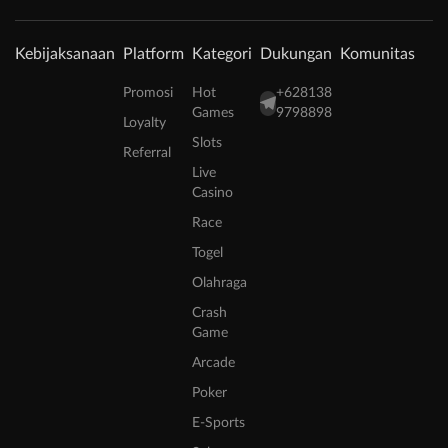
Kebijaksanaan
Platform
Kategori
Dukungan
Komunitas
Promosi
Hot
+628138
Games
9798898
Loyalty
Slots
Referral
Live
Casino
Race
Togel
Olahraga
Crash
Game
Arcade
Poker
E-Sports