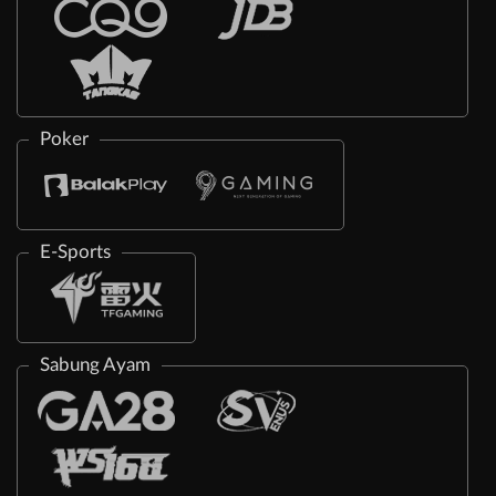
Poker
E-Sports
Sabung Ayam