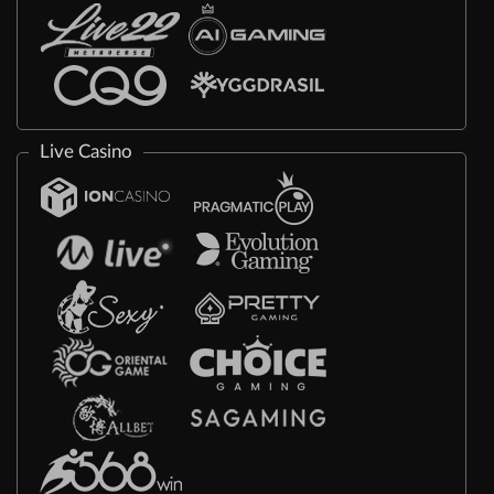
Live Casino