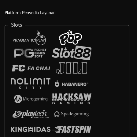
Platform Penyedia Layanan
Slots