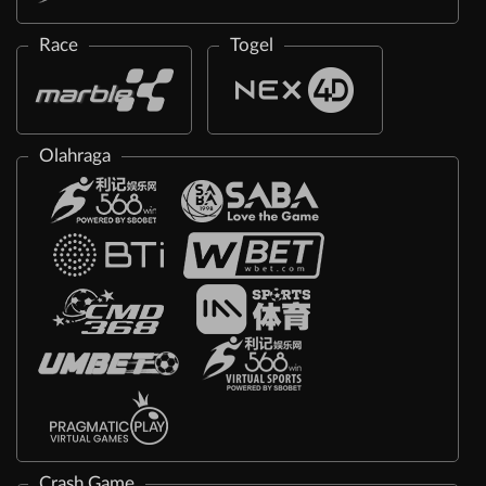
Race
Togel
Olahraga
Crash Game