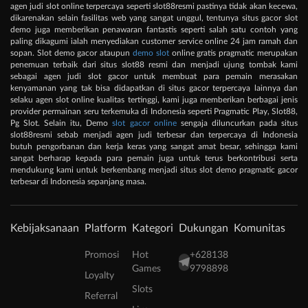
agen judi slot online terpercaya seperti slot88resmi pastinya tidak akan kecewa,
dikarenakan selain fasilitas web yang sangat unggul, tentunya situs gacor slot
demo juga memberikan penawaran fantastis seperti salah satu contoh yang
paling dikagumi ialah menyediakan customer service online 24 jam ramah dan
sopan. Slot demo gacor ataupun
demo slot
online gratis pragmatic merupakan
penemuan terbaik dari situs slot88 resmi dan menjadi ujung tombak kami
sebagai agen judi slot gacor untuk membuat para pemain merasakan
kenyamanan yang tak bisa didapatkan di situs gacor terpercaya lainnya dan
selaku agen slot online kualitas tertinggi, kami juga memberikan berbagai jenis
provider permainan seru terkemuka di Indonesia seperti Pragmatic Play, Slot88,
Pg Slot. Selain itu, Demo
slot gacor online
sengaja diluncurkan pada situs
slot88resmi sebab menjadi agen judi terbesar dan terpercaya di Indonesia
butuh pengorbanan dan kerja keras yang sangat amat besar, sehingga kami
sangat berharap kepada para pemain juga untuk terus berkontribusi serta
mendukung kami untuk berkembang menjadi situs slot demo pragmatic gacor
terbesar di Indonesia sepanjang masa.
Kebijaksanaan
Platform
Kategori
Dukungan
Komunitas
Promosi
Hot
+628138
Games
9798898
Loyalty
Slots
Referral