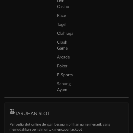
Live
Casino
Race
Togel
Olahraga
Crash
Game
Arcade
Poker
E-Sports
Sabung
Ayam
TARUHAN SLOT
Penyedia slot online dengan beragam pilihan game menarik yang
memudahkan pemain untuk mencapai jackpot