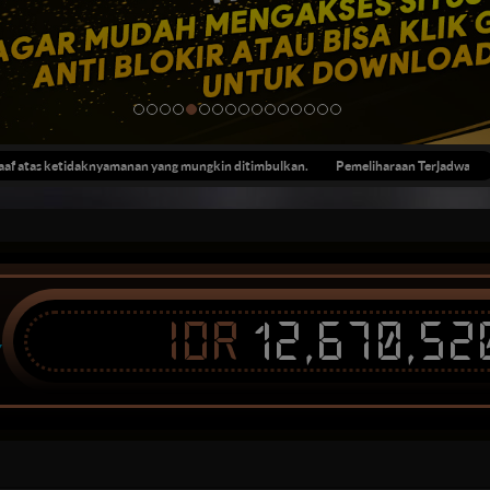
 ketidaknyamanan yang mungkin ditimbulkan.
Pemeliharaan Terjadwal: MarbleX pa
IDR
12,670,52
Y