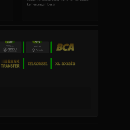
kemenangan besar