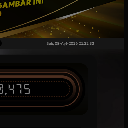
Sab, 08-Agt-2026 21.22.33
da 31-Jul-2026 dari 00.00.00 sampai 31-Jul-2027 00.00.00. Selama waktu ini, Marb
0,475