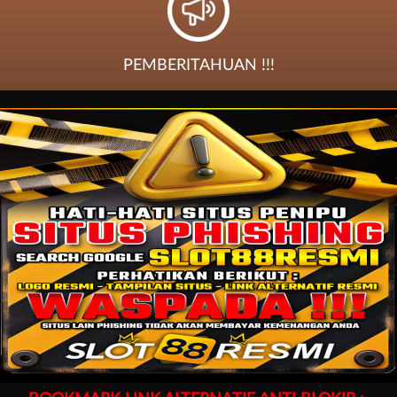
PEMBERITAHUAN !!!
s
Anaconda Gold
9 Masks of Fire™ HyperSpins™
y
Pragmatic Play
MicroGaming