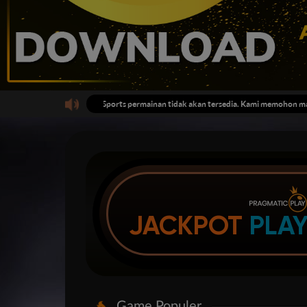
aktu ini, PP Virtual Sports permainan tidak akan tersedia. Kami memohon maaf atas
JACKPOT
PLA
Game Populer