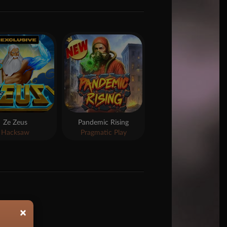
Ze Zeus
Pandemic Rising
Hacksaw
Pragmatic Play
×