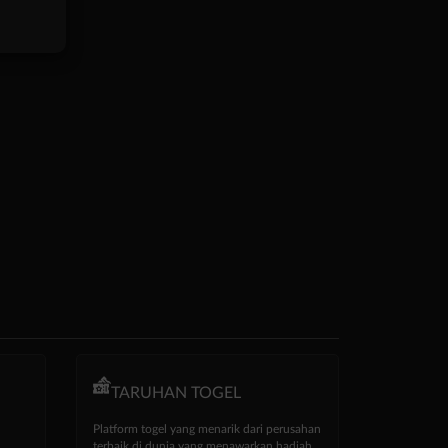
89798898
TARUHAN TOGEL
Platform togel yang menarik dari perusahan
terbaik di dunia yang menawarkan hadiah