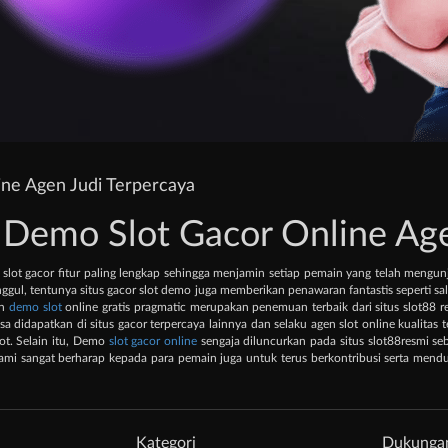
ne Agen Judi Terpercaya
Demo Slot Gacor Online Age
lot gacor fitur paling lengkap sehingga menjamin setiap pemain yang telah mengunjun
unggul, tentunya situs gacor slot demo juga memberikan penawaran fantastis seperti 
un
demo slot
online gratis pragmatic merupakan penemuan terbaik dari situs slot88 r
dapatkan di situs gacor terpercaya lainnya dan selaku agen slot online kualitas t
lot. Selain itu, Demo
slot gacor online
sengaja diluncurkan pada situs slot88resmi se
kami sangat berharap kepada para pemain juga untuk terus berkontribusi serta men
Kategori
Dukunga