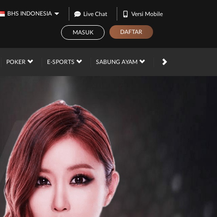
BHS INDONESIA
Live Chat
Versi Mobile
DAFTAR
MASUK
PROMOSI
POKER
E-SPORTS
SABUNG AYAM