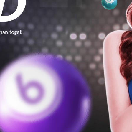
D
an togel!