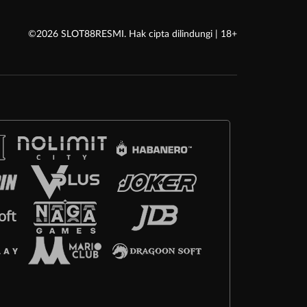
©2026 SLOT88RESMI. Hak cipta dilindungi | 18+