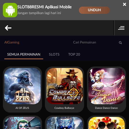
×
SLOT88RESMI Aplikasi Mobile
UNDUH
Jangan tampilkan lagi hari ini
AIGaming
SEMUA PERMAINAN
SLOTS
TOP 20
AI OF ZEUS
Cowboy Bullseye
Dance Dance Dance