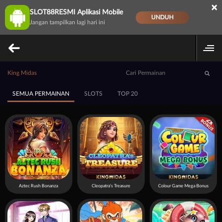
×
SLOT88RESMI Aplikasi Mobile
UNDUH
Jangan tampilkan lagi hari ini
King Midas
SEMUA PERMAINAN
SLOTS
TOP 20
Aztec Rush Bonanza
Cleopatra's Treasure
Colour Game Mega Bonus