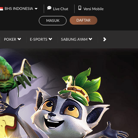
BHS INDONESIA
Live Chat
Versi Mobile
DAFTAR
MASUK
PROMOSI
POKER
E-SPORTS
SABUNG AYAM