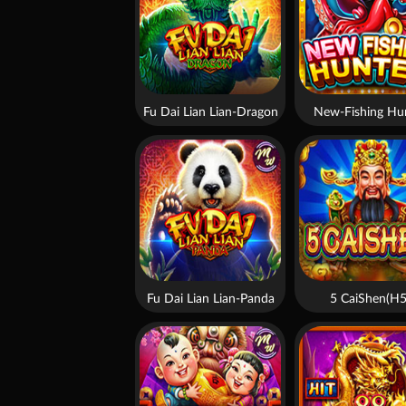
Fu Dai Lian Lian-Dragon
New-Fishing Hu
Fu Dai Lian Lian-Panda
5 CaiShen(H5