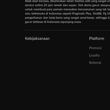
tidak akan kecewa, dikarenakan selain fasilitas web yang sangat 
service online 24 jam ramah dan sopan. Slot demo gacor ataup
untuk membuat para pemain merasakan kenyamanan yang tak bisa di
seru terkemuka di Indonesia seperti Pragmatic Play, Slot88, Pg S
pengorbanan dan kerja keras yang sangat amat besar, sehingga 
gacor terbesar di Indonesia sepanjang masa.
Kebijaksanaan
Platform
Promosi
Loyalty
Referral