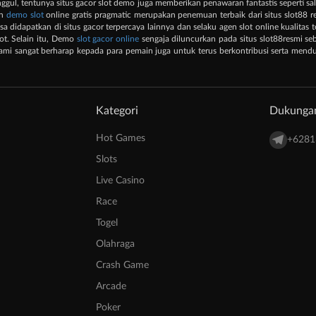
unggul, tentunya situs gacor slot demo juga memberikan penawaran fantastis seperti 
un
demo slot
online gratis pragmatic merupakan penemuan terbaik dari situs slot88 r
dapatkan di situs gacor terpercaya lainnya dan selaku agen slot online kualitas t
lot. Selain itu, Demo
slot gacor online
sengaja diluncurkan pada situs slot88resmi se
kami sangat berharap kepada para pemain juga untuk terus berkontribusi serta men
Kategori
Dukunga
Hot Games
+6281
Slots
Live Casino
Race
Togel
Olahraga
Crash Game
Arcade
Poker