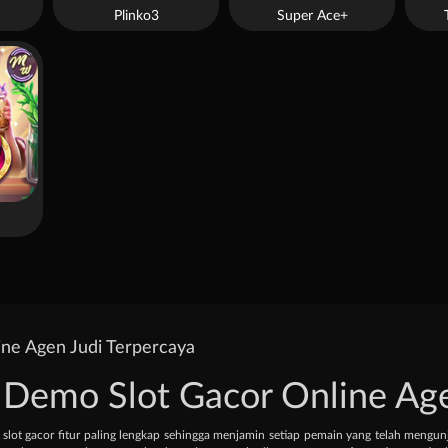
Plinko3
Super Ace+
ne Agen Judi Terpercaya
Demo Slot Gacor Online Age
lot gacor fitur paling lengkap sehingga menjamin setiap pemain yang telah mengunjun