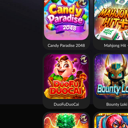
Candy Paradise 2048
Mahjong Hit 
DuoFuDuoCai
Bounty Loki