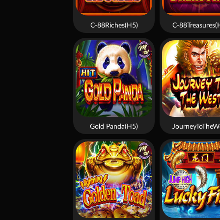
C-88Riches(H5)
C-88Treasures(
Gold Panda(H5)
JourneyToTheW