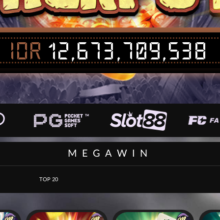
IDR
12,673,709,538
MEGAWIN
TOP 20