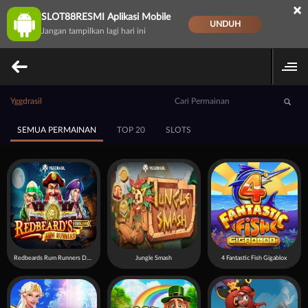
×
SLOT88RESMI Aplikasi Mobile
UNDUH
Jangan tampilkan lagi hari ini
Yggdrasil
SEMUA PERMAINAN
TOP 20
SLOTS
Redbeards Rum Runners DoubleMax™
Jungle Smash
4 Fantastic Fish Gigablox