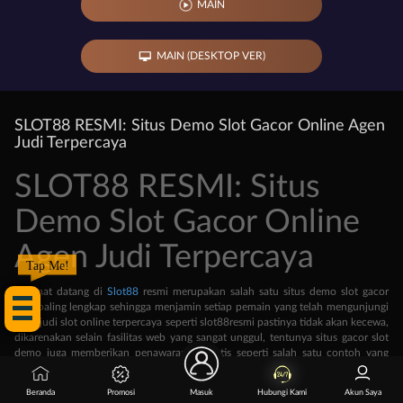
MAIN
MAIN (DESKTOP VER)
SLOT88 RESMI: Situs Demo Slot Gacor Online Agen
Judi Terpercaya
SLOT88 RESMI: Situs
Demo Slot Gacor Online
Agen Judi Terpercaya
Tap Me!
Selamat datang di
Slot88
resmi merupakan salah satu situs demo slot gacor
fitur paling lengkap sehingga menjamin setiap pemain yang telah mengunjungi
agen judi slot online terpercaya seperti slot88resmi pastinya tidak akan kecewa,
dikarenakan selain fasilitas web yang sangat unggul, tentunya situs gacor slot
demo juga memberikan penawaran fantastis seperti salah satu contoh yang
paling dikagumi ialah menyediakan customer service online 24 jam ramah dan
sopan. Slot demo gacor ataupun
demo slot
online gratis pragmatic merupakan
Beranda
Promosi
Masuk
Hubungi Kami
Akun Saya
penemuan terbaik dari situs slot88 resmi dan menjadi ujung tombak kami