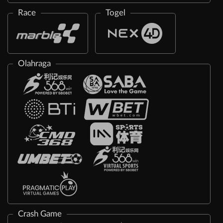
Race
Togel
Olahraga
Crash Game