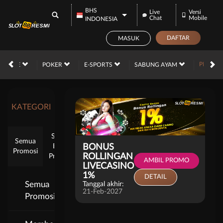
BHS
Live
Versi
Chat
Mobile
INDONESIA
DAFTAR
MASUK
PROMOS
ARCADE
POKER
E-SPORTS
SABUNG AYAM
KATEGORI
Semua
Semua
Event
BONUS
Promosi
ROLLINGAN
Provider
AMBIL PROMO
LIVECASINO
1%
DETAIL
Semua
Tanggal akhir:
21-Feb-2027
Promosi