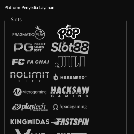
Platform Penyedia Layanan
Slots