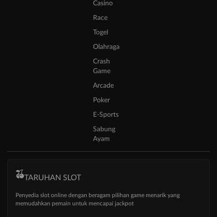
Casino
Race
Togel
Olahraga
Crash
Game
Arcade
Poker
E-Sports
Sabung
Ayam
TARUHAN SLOT
Penyedia slot online dengan beragam pilihan game menarik yang
memudahkan pemain untuk mencapai jackpot