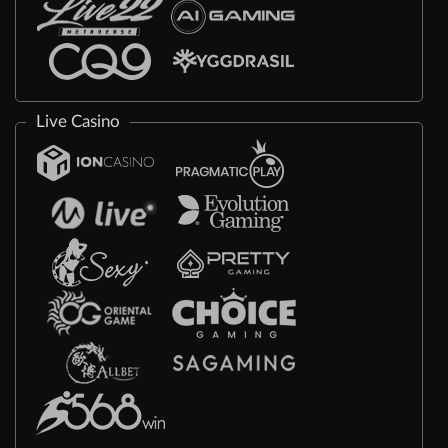
Live Casino