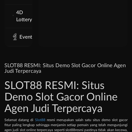
4D
Lottery
Event
SLOT88 RESMI: Situs Demo Slot Gacor Online Agen
Judi Terpercaya
SLOT88 RESMI: Situs
Demo Slot Gacor Online
Agen Judi Terpercaya
Selamat datang di
Slot88
resmi merupakan salah satu situs demo slot gacor
fitur paling lengkap sehingga menjamin setiap pemain yang telah mengunjungi
agen judi slot online terpercaya seperti slot88resmi pastinya tidak akan kecewa,