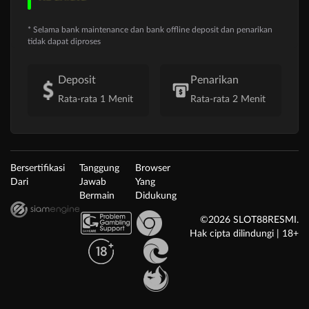
* Selama bank maintenance dan bank offline deposit dan penarikan
tidak dapat diproses
Deposit
Penarikan
Rata-rata 1 Menit
Rata-rata 2 Menit
Bersertifikasi
Tanggung
Browser
Dari
Jawab
Yang
Bermain
Didukung
©2026 SLOT88RESMI.
Hak cipta dilindungi | 18+