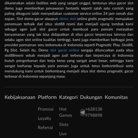
dikarenakan selain fasilitas web yang sangat unggul, tentunya situs gacor slot
demo juga memberikan penawaran fantastis seperti salah satu contoh yang
paling dikagumi ialah menyediakan customer service online 24 jam ramah dan
sopan. Slot demo gacor ataupun
demo slot
online gratis pragmatic merupakan
penemuan terbaik dari situs slot88 resmi dan menjadi ujung tombak kami
sebagai agen judi slot gacor untuk membuat para pemain merasakan
kenyamanan yang tak bisa didapatkan di situs gacor terpercaya lainnya dan
selaku agen slot online kualitas tertinggi, kami juga memberikan berbagai jenis
provider permainan seru terkemuka di Indonesia seperti Pragmatic Play, Slot88,
Pg Slot. Selain itu, Demo
slot gacor online
sengaja diluncurkan pada situs
slot88resmi sebab menjadi agen judi terbesar dan terpercaya di Indonesia
butuh pengorbanan dan kerja keras yang sangat amat besar, sehingga kami
sangat berharap kepada para pemain juga untuk terus berkontribusi serta
mendukung kami untuk berkembang menjadi situs slot demo pragmatic gacor
terbesar di Indonesia sepanjang masa.
Kebijaksanaan
Platform
Kategori
Dukungan
Komunitas
Promosi
Hot
+628138
Games
9798898
Loyalty
Slots
Referral
Live