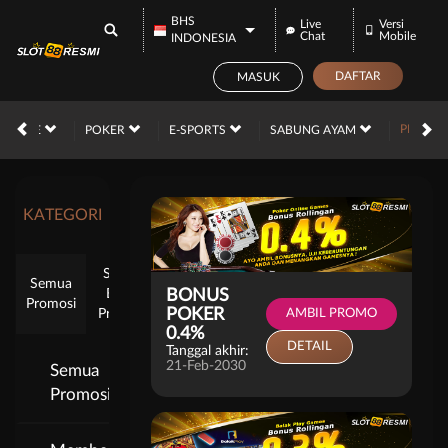
BHS
Live
Versi
Chat
Mobile
INDONESIA
DAFTAR
MASUK
PROMOS
ARCADE
POKER
E-SPORTS
SABUNG AYAM
KATEGORI
Semua
Semua
Event
BONUS
Promosi
POKER
AMBIL PROMO
Provider
0.4%
DETAIL
Tanggal akhir:
21-Feb-2030
Semua
Promosi