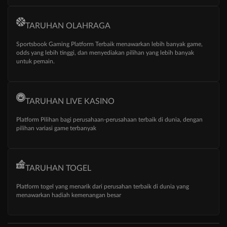
TARUHAN OLAHRAGA
Sportsbook Gaming Platform Terbaik menawarkan lebih banyak game,
odds yang lebih tinggi, dan menyediakan pilihan yang lebih banyak
untuk pemain.
TARUHAN LIVE KASINO
Platform Pilihan bagi perusahaan-perusahaan terbaik di dunia, dengan
pilihan variasi game terbanyak
TARUHAN TOGEL
Platform togel yang menarik dari perusahan terbaik di dunia yang
menawarkan hadiah kemenangan besar