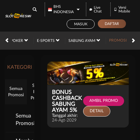
BHS
Live
Versi
Chat
Mobile
INDONESIA
DAFTAR
MASUK
PROMOSI
POKER
E-SPORTS
SABUNG AYAM
KATEGORI
Semua
Semua
Event
BONUS
Promosi
CASHBACK
Provider
AMBIL PROMO
SABUNG
AYAM 5%
DETAIL
Semua
Tanggal akhir:
24-Agt-2029
Promosi