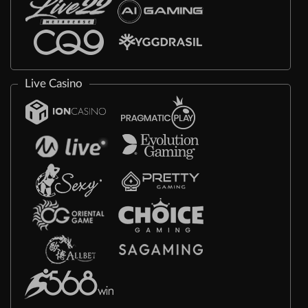
Live Casino