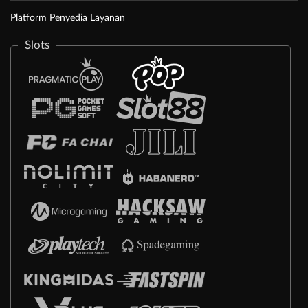
Platform Penyedia Layanan
Slots