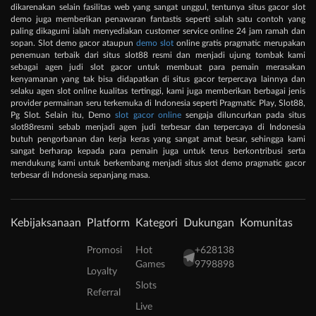
dikarenakan selain fasilitas web yang sangat unggul, tentunya situs gacor slot
demo juga memberikan penawaran fantastis seperti salah satu contoh yang
paling dikagumi ialah menyediakan customer service online 24 jam ramah dan
sopan. Slot demo gacor ataupun
demo slot
online gratis pragmatic merupakan
penemuan terbaik dari situs slot88 resmi dan menjadi ujung tombak kami
sebagai agen judi slot gacor untuk membuat para pemain merasakan
kenyamanan yang tak bisa didapatkan di situs gacor terpercaya lainnya dan
selaku agen slot online kualitas tertinggi, kami juga memberikan berbagai jenis
provider permainan seru terkemuka di Indonesia seperti Pragmatic Play, Slot88,
Pg Slot. Selain itu, Demo
slot gacor online
sengaja diluncurkan pada situs
slot88resmi sebab menjadi agen judi terbesar dan terpercaya di Indonesia
butuh pengorbanan dan kerja keras yang sangat amat besar, sehingga kami
sangat berharap kepada para pemain juga untuk terus berkontribusi serta
mendukung kami untuk berkembang menjadi situs slot demo pragmatic gacor
terbesar di Indonesia sepanjang masa.
Kebijaksanaan
Platform
Kategori
Dukungan
Komunitas
Promosi
Hot
+628138
Games
9798898
Loyalty
Slots
Referral
Live