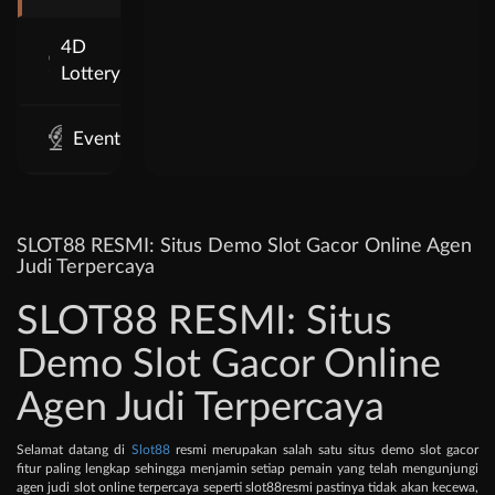
4D
Lottery
Event
SLOT88 RESMI: Situs Demo Slot Gacor Online Agen
Judi Terpercaya
SLOT88 RESMI: Situs
Demo Slot Gacor Online
Agen Judi Terpercaya
Selamat datang di
Slot88
resmi merupakan salah satu situs demo slot gacor
fitur paling lengkap sehingga menjamin setiap pemain yang telah mengunjungi
agen judi slot online terpercaya seperti slot88resmi pastinya tidak akan kecewa,