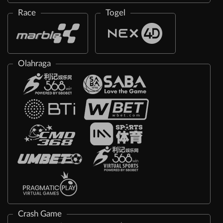
Race
Togel
Olahraga
Crash Game